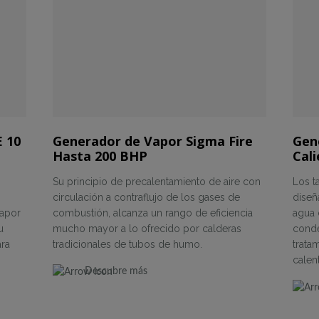
E 10
Generador de Vapor Sigma Fire
Gen
Hasta 200 BHP
Cali
Su principio de precalentamiento de aire con
Los t
circulación a contraflujo de los gases de
diseñ
vapor
combustión, alcanza un rango de eficiencia
agua 
u
mucho mayor a lo ofrecido por calderas
conde
ara
tradicionales de tubos de humo.
trata
calen
Descubre más