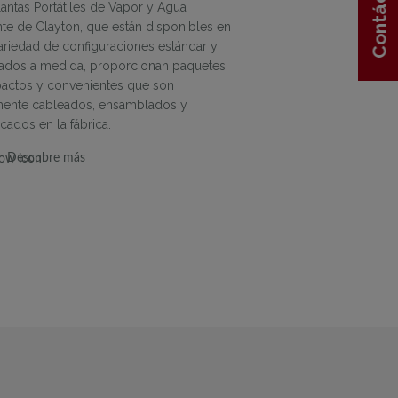
Contáctenos
Contáctenos
lantas Portátiles de Vapor y Agua
nte de Clayton, que están disponibles en
ariedad de configuraciones estándar y
ados a medida, proporcionan paquetes
ctos y convenientes que son
mente cableados, ensamblados y
ados en la fábrica.
Descubre más