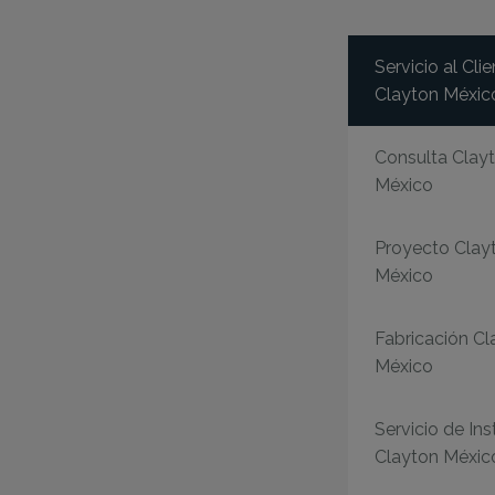
Servicio al Cli
Clayton Méxic
Consulta Clay
México
Proyecto Clay
México
Fabricación Cl
México
Servicio de Ins
Clayton Méxic