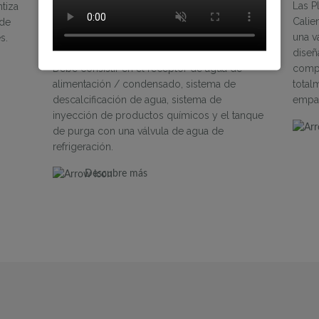
Un sistema de manipulación de tratamiento
Las P
tiza
de agua de alimentación y condensado debe
Calie
 de
ser utilizado con cualquier caldera para
una v
s.
preparar adecuadamente el agua de entrada.
diseñ
Debe consistir en el receptor de agua de
compa
alimentación / condensado, sistema de
total
descalcificación de agua, sistema de
empac
inyección de productos químicos y el tanque
de purga con una válvula de agua de
refrigeración.
Descubre más