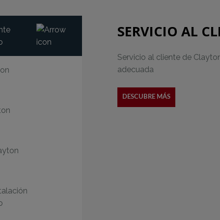
SERVICIO AL C
ente
o
Servicio al cliente de Clay
adecuada
ton
DESCUBRE MÁS
ton
ayton
talación
o